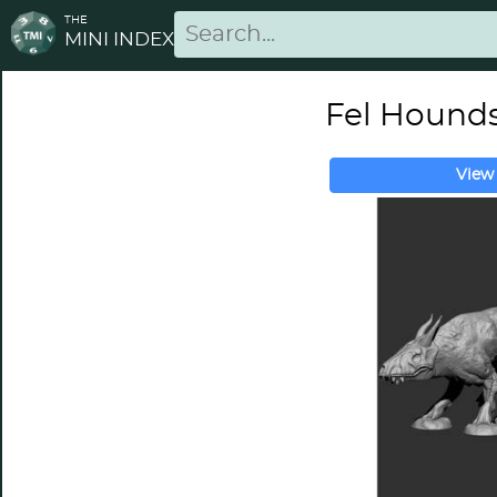
THE
MINI INDEX
Fel Hound
View