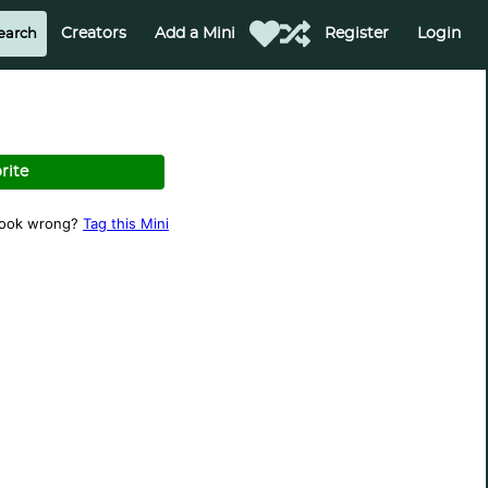
Creators
Add a Mini
Register
Login
rite
look wrong?
Tag this Mini